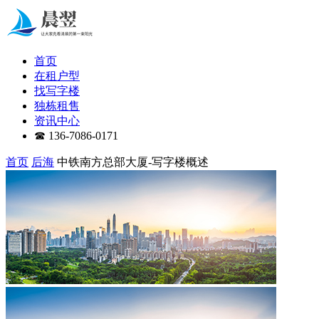
首页
在租户型
找写字楼
独栋租售
资讯中心
☎ 136-7086-0171
首页
后海
中铁南方总部大厦-写字楼概述