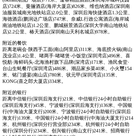
店)724米、曼骊酒店(海岸大厦店)826米、维也纳酒店(深圳南
油服装城南光地铁站店)2.0公里、深圳后海快捷酒店1.3公里、
海德酒店(鹏润达广场店)747米、奈威L行政公寓酒店(海岸城
南油地铁站店)1.2公里、鹏城丽景酒店(深圳大学南山地铁站
店)2.2公里、椿天酒店(深圳南山天利名城店)978米。
附近的餐饮
距离老碗会·陕西手工面(南山阿里店)311米、海底捞火锅(南山
茂业店)1.4公里、啫两手·啫啫煲·小饭堂(深圳湾店)496米、喜
悦舫·海鲜码头-北海渔村旗下品牌(深湾店)171米、渔民食堂·
台山生蚝餐厅(深圳湾店)486米、潮品家乡菜40米、小火璽154
米、铭门盛宴(南山店)780米、状元甲(深圳湾店)135米、
KONG(喜之郎大厦店)334米。
附近的银行
距离中信银行(深圳后海支行)21米、中信银行24小时自助银行
(深圳后海支行)45米、宁波银行(深圳后海支行)136米、中国银
行(中海油大厦支行)200米、宁波银行24小时自助银行(深圳后
海支行)139米、中国银行24小时自助银行(中海油大厦支行)214
米、杭州银行(深圳分行营业部)234米、杭州银行24小时自助
银行(深圳分行)234米、创兴银行(南山支行)241米、招商银行