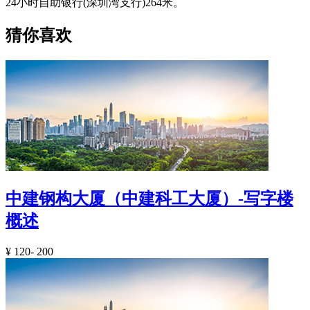
24小时自助银行(深圳湾支行)264米。
猜你喜欢
中建钢构大厦（中建科工大厦）-写字楼
概述
¥
120- 200