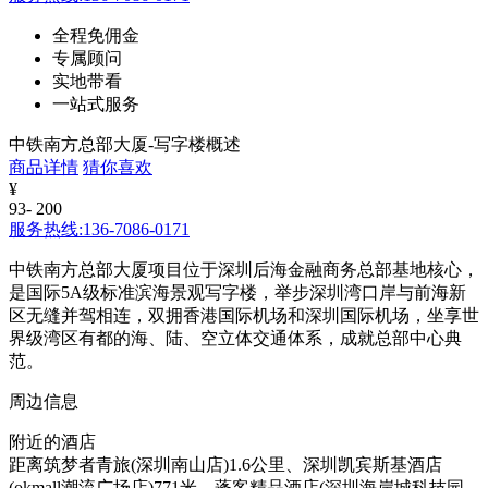
全程免佣金
专属顾问
实地带看
一站式服务
中铁南方总部大厦-写字楼概述
商品详情
猜你喜欢
¥
93- 200
服务热线:136-7086-0171
中铁南方总部大厦项目位于深圳后海金融商务总部基地核心，
是国际5A级标准滨海景观写字楼，举步深圳湾口岸与前海新
区无缝并驾相连，双拥香港国际机场和深圳国际机场，坐享世
界级湾区有都的海、陆、空立体交通体系，成就总部中心典
范。
周边信息
附近的酒店
距离筑梦者青旅(深圳南山店)1.6公里、深圳凯宾斯基酒店
(okmall潮流广场店)771米、蓬客精品酒店(深圳海岸城科技园