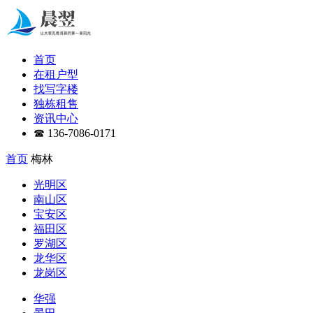
首页
在租户型
找写字楼
独栋租售
资讯中心
☎ 136-7086-0171
首页
梅林
光明区
南山区
宝安区
福田区
罗湖区
龙华区
龙岗区
华强